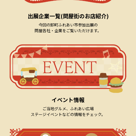
2022.9.22
2022秋のふれあい市開催決定！
出展企業一覧(問屋街のお店紹介)
2022.4.11
出展者変更のお知らせ
今回の卸町ふれあい市参加出展の
問屋各社・企業をご覧いただけます。
2022.3.9
2022春のふれあい市開催決定！
2021.10.9
2021秋の卸町ふれあい市 お買い得情報公開
中！
2021.10.4
2021秋のふれあい市開催決定！
イベント情報
2021.7.28
６月のふれあい市に寄せられたお客様の声です
ご当地グルメ、ふれあい広場
ステージイベントなどの情報をチェック。